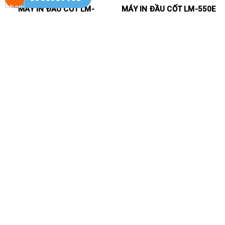
MÁY IN ĐẦU CỐT LM-
MÁY IN ĐẦU CỐT LM-550E
550A3/PC
10350000
11500000
Liên hệ
MÁY IN VÀ CẮT NHÃN TỰ
MÁY IN BẾ CẮT NHÃN TỰ
ĐỘNG CPM 100H5G
ĐỘNG CPM-200GM (
400DPI)
Liên hệ