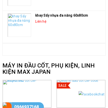
khay Sấy nhựa đa năng 60x80cm
Liên hệ
MÔ TẢ SẢN PHẨM
MÁY IN ĐẦU CỐT, PHỤ KIỆN, LINH
KIỆN MAX JAPAN
SALE
0966937168